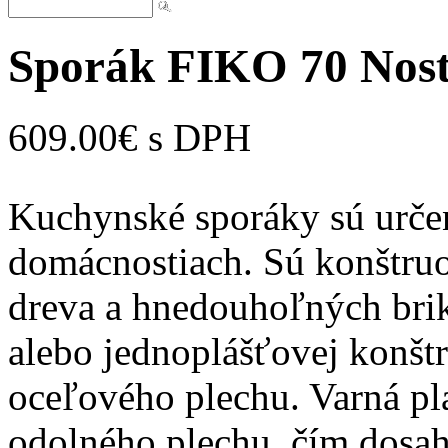
Sporák FIKO 70 Nost
609.00€ s DPH
Kuchynské sporáky sú určen
domácnostiach. Sú konštru
dreva a hnedouhoľných brik
alebo jednoplášťovej konšt
oceľového plechu. Varná pla
odolného plechu, čím dosa