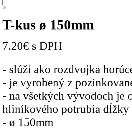
T-kus ø 150mm
7.20€ s DPH
- slúži ako rozdvojka horú
- je vyrobený z pozinkova
- na všetkých vývodoch je 
hliníkového potrubia dĺžk
- ø 150mm